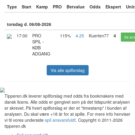
Type
Start
Kamp
PRO
Betvalue
Odds
Ekspert
Unit
torsdag d. 06/08-2026
17:00
PRO
115%
4.25
Kuerten77
4
Se an
SPIL -
KØB
ADGANG
Vis alle spilforslag
Tipperen.dk leverer spilforslag med odds fra bookmakere med
dansk licens. Alle odds er gengivet som på det tidspunkt analysen
er skrevet. På hvert spilforslag er der et "timestamp" i bunden af
analysen. Du skal være +18 år for at spille. For mere info henviser
vi til vores underside
spil ansvarsfuldt
. Copyright © 2011-2026
tipperen.dk