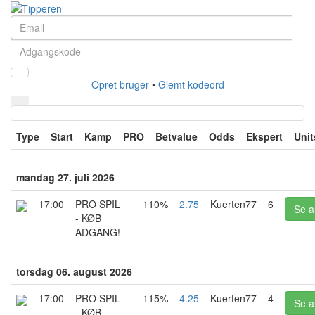
Opret bruger
•
Glemt kodeord
Type
Start
Kamp
PRO
Betvalue
Odds
Ekspert
Unit
mandag 27. juli 2026
17:00
PRO SPIL
110%
2.75
Kuerten77
6
Se a
- KØB
ADGANG!
torsdag 06. august 2026
17:00
PRO SPIL
115%
4.25
Kuerten77
4
Se a
- KØB