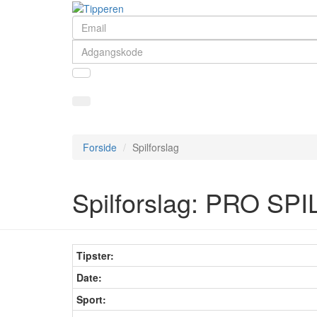
Forside
Spilforslag
Spilforslag: PRO S
Tipster:
Date:
Sport: